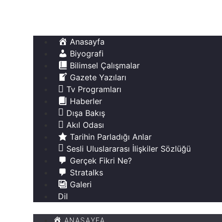
İçeriğe
atla
Prof. Dr. Çağrı ERHAN​
Anasayfa
Biyografi
Bilimsel Çalışmalar
Gazete Yazıları
Tv Programları
Haberler
Dışa Bakış
Akıl Odası
Tarihin Parladığı Anlar
Sesli Uluslararası İlişkiler Sözlüğü
Gerçek Fikri Ne?
Stratalks
Galeri
Dil
Menu
ANASAYFA