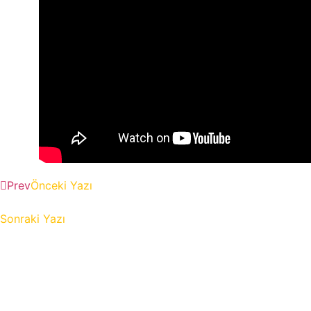
Prev
Önceki Yazı
Ya birlikte devam edecekler, ya da Türki
(Takvim Gazetesi 25.11.2019)2019
Sonraki Yazı
TV100 Tarihin Parladığı Anlar- “Osmanlı’da Suç