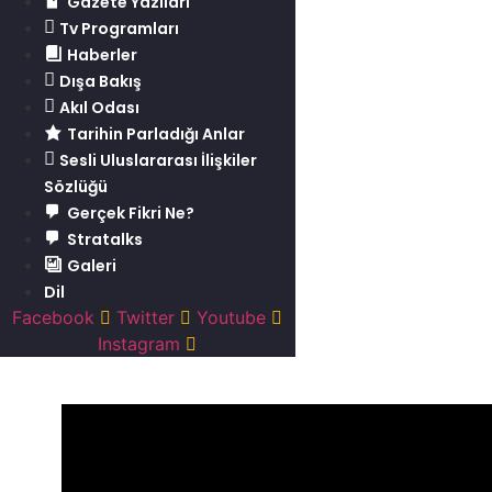
Gazete Yazıları
Tv Programları
Haberler
Dışa Bakış
Akıl Odası
Tarihin Parladığı Anlar
Sesli Uluslararası İlişkiler
Sözlüğü
Gerçek Fikri Ne?
Stratalks
Galeri
Dil
Facebook
Twitter
Youtube
Instagram
TRT HABER Birinci Sayfa Programı (27