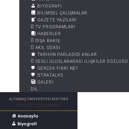
BIYOGRAFI
BILIMSEL ÇALIŞMALAR
GAZETE YAZILARI
TV PROGRAMLARI
HABERLER
DIŞA BAKIŞ
AKIL ODASI
TARIHIN PARLADIĞI ANLAR
SESLI ULUSLARARASI İLIŞKILER SÖZLÜĞÜ
GERÇEK FIKRI NE?
STRATALKS
GALERI
DIL
ALTINBAŞ ÜNİVERSİTESİ REKTÖRÜ
Prof. Dr. Çağrı ERHAN
Anasayfa
Biyografi