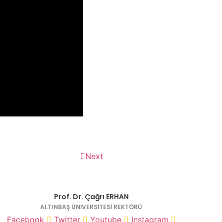
ye kendi yoluna gidecek….
 ve Ceza” (30.11.2019)
Next
Prof. Dr. Çağrı ERHAN
ALTINBAŞ ÜNİVERSİTESİ REKTÖRÜ
Facebook
Twitter
Youtube
Instagram