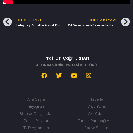
ÖNCEKI YAZI
SONRAKI YAZI
Birleşmiş Milletler Genel Kurulunun 74. Dönem Çalışmaları Başladı
BM Genel Kurulu’nun ardından… (29.09.2019) Türkiye Gazetesi
Prof. Dr. Çağrı ERHAN
ALTINBAŞ ÜNİVERSİTESİ REKTÖRÜ
Ana Sayfa
Haberler
Biyografi
Dışa Bakış
Bilimsel Çalışmalar
Akıl Odası
Gazete Yazıları
Tarihin Parladığı Anlar
Tv Programları
Radyo Spotları