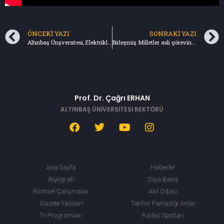
ÖNCEKI YAZI
SONRAKI YAZI
Altınbaş Ünşversitesi, Elektrikli Araç Yarışları’nda Pek Çok Ödüle Layık Görüldü
Birleşmiş Milletler asli görevini unuttu (22.09.2019) Türkiye Gazetesi
Prof. Dr. Çağrı ERHAN
ALTINBAŞ ÜNİVERSİTESİ REKTÖRÜ
Ana Sayfa
Haberler
Biyografi
Dışa Bakış
Bilimsel Çalışmalar
Akıl Odası
Gazete Yazıları
Tarihin Parladığı Anlar
Tv Programları
Radyo Spotları