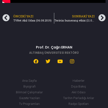
ÖNCEKI YAZI
SONRAKI YAZI
TVNet Akıl Odası (06.08.2019)
Terörün bumerang etkisi (11.08.2019) Türkiye Gazetesi
Prof. Dr. Çağrı ERHAN
ALTINBAŞ ÜNİVERSİTESİ REKTÖRÜ
Ana Sayfa
Haberler
Biyografi
Dışa Bakış
Bilimsel Çalışmalar
Akıl Odası
Gazete Yazıları
Tarihin Parladığı Anlar
Tv Programları
Radyo Spotları