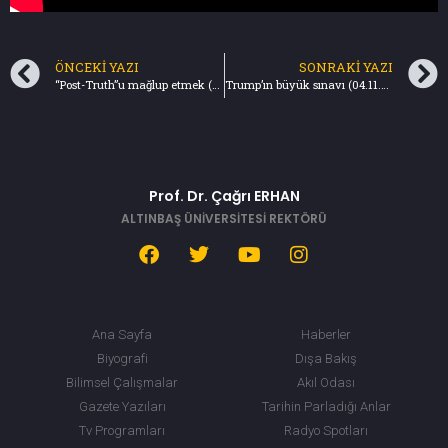
ÖNCEKI YAZI
SONRAKI YAZI
“Post-Truth”u mağlup etmek (28.10.2018) Türkiye Gazetesi
Trump’ın büyük sınavı (04.11.2018) Türkiye Gazetesi
Prof. Dr. Çağrı ERHAN
ALTINBAŞ ÜNİVERSİTESİ REKTÖRÜ
Ana Sayfa
Haberler
Biyografi
Dışa Bakış
Bilimsel Çalışmalar
Akıl Odası
Gazete Yazıları
Tarihin Parladığı Anlar
Tv Programları
Radyo Spotları