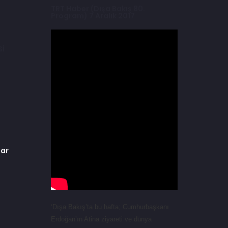
TRT Haber (Dışa Bakış 80.
Program) 7 Aralık 2017
Sİ
lar
‘Dışa Bakış’ta bu hafta; Cumhurbaşkanı
Erdoğan’ın Atina ziyareti ve dünya