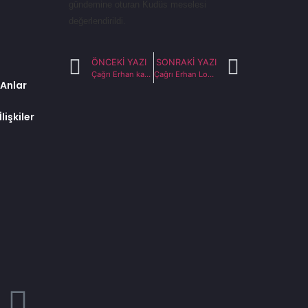
gündemine oturan Kudüs meselesi
değerlendirildi.
ÖNCEKI YAZI
SONRAKI YAZI
Çağrı Erhan kan bağışı gönüllüsü oldu
Çağrı Erhan Lozan Anlaşması’nı CNN Türk’te değerlendirdi
 Anlar
lişkiler