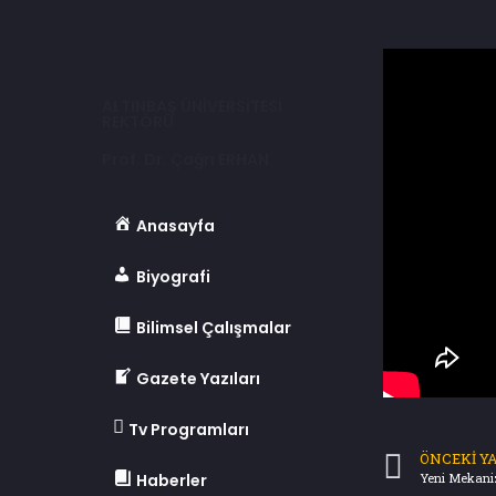
ALTINBAŞ ÜNİVERSİTESİ
REKTÖRÜ
Prof. Dr. Çağrı ERHAN
Anasayfa
Biyografi
Bilimsel Çalışmalar
Gazete Yazıları
Tv Programları
ÖNCEKI YA
Haberler
Yeni Mekaniz