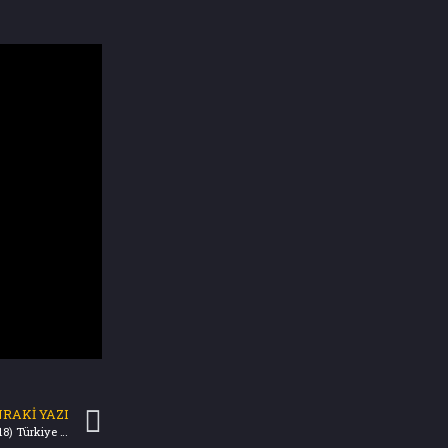
RAKI YAZI
Hocalı Soykırımı’nın Yıl Dönümü (25.02.2018) Türkiye Gazetesi