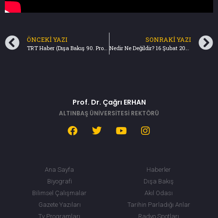
ÖNCEKI YAZI
SONRAKI YAZI
TRT Haber (Dışa Bakış 90. Program) 15 Şubat 2018
Nedir Ne Değildir? 16 Şubat 2018 (Zeytin Dalı Harekatı)
Prof. Dr. Çağrı ERHAN
ALTINBAŞ ÜNİVERSİTESİ REKTÖRÜ
Ana Sayfa
Haberler
Biyografi
Dışa Bakış
Bilimsel Çalışmalar
Akıl Odası
Gazete Yazıları
Tarihin Parladığı Anlar
Tv Programları
Radyo Spotları