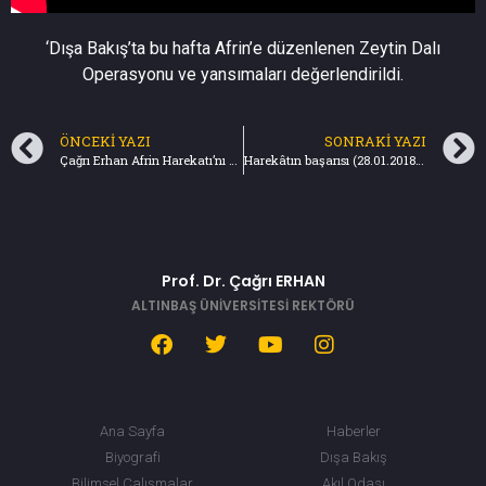
‘Dışa Bakış’ta bu hafta Afrin’e düzenlenen Zeytin Dalı
Operasyonu ve yansımaları değerlendirildi.
ÖNCEKI YAZI
SONRAKI YAZI
Çağrı Erhan Afrin Harekatı’nı CNN Türk’te Değerlendirdi
Harekâtın başarısı (28.01.2018) Türkiye Gazetesi
Prof. Dr. Çağrı ERHAN
ALTINBAŞ ÜNİVERSİTESİ REKTÖRÜ
Ana Sayfa
Haberler
Biyografi
Dışa Bakış
Bilimsel Çalışmalar
Akıl Odası