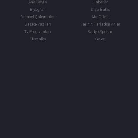
Ana Sayfa
Haberler
Biyografi
Dışa Bakış
Bilimsel Çalışmalar
Akıl Odası
Gazete Yazıları
Tarihin Parladığı Anlar
Tv Programları
Radyo Spotları
Stratalks
Galeri