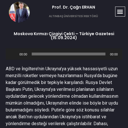
Prof. Dr. Çağrı ERHAN​
T
S
G
ALTINBAŞ ÜNİVERSİTESİ REKTÖRÜ
Moskova Kırmızı Çizgiyi Çekti – Türkiye Gazetesi
(15.09.2024)
Ses
00:00
00:00
oynatıcı
ABD ve İngiltere’nin Ukrayna’ya yüksek hassasiyetli uzun
menzilli roketler vermeye hazırlanması Rusya’da bugüne
kadar görülmedik bir tepkiyle karşılandı. Rusya Devlet
Başkanı Putin, Ukrayna’ya verilmesi planlanan silahların
uydulardan gelecek yönlendirme olmadan kullanılmasının
mümkün olmadığını, Ukrayna’nın elinde ise böyle bir uydu
bulunmadığını söyledi. Putin’e göre söz konusu silahlar
ancak Batı’nın uydularından Ukrayna’ya istihbarat ve
yönlendirme desteği verilerek çalıştırılabilir. Dahası,