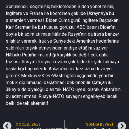
Sonuncusu, seçimi hiç beklemeden Biden yönetiminin,
İngiltere ve Fransa ile koordinen şekilde Ukrayna’ya bu
sistemleri vermesi. Biden Cuma günü İngiltere Başbakanı
Keir Starmer ile bu hususu görüştü. ABD basını Biden’ın,
böyle bir adım atılması hâlinde Rusya’nın da İran’a benzer
silahlar vererek, Irak ve Suriye’deki Amerikan hedeflerine
saldırıları teşvik etmesinden endişe ettiğini yazıyor.
Hâlbuki Putin’in ima ettiği karşılık bu değil, çok daha
fazlası. Rusya-Ukrayna krizinin çok farklı bir şekil almaya
başladığı bugünlerde Ankara’nın bir kez daha devreye
girerek Moskova-Kiev-Washington üçgeninde yeni bir
mekik diplomasisi başlatması beklenebilir. Çatışan iki
ülkeyle de diyaloğu olan tek NATO üyesi olarak Ankara’nın
bu adımı atması Rusya-NATO savaşını engelleyebilecek
belki de tek alternatif.
ÖNCEKI YAZI
SONRAKI YAZI