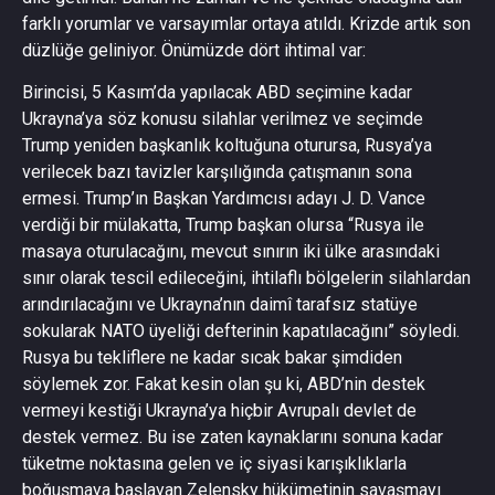
farklı yorumlar ve varsayımlar ortaya atıldı. Krizde artık son
düzlüğe geliniyor. Önümüzde dört ihtimal var:
Birincisi, 5 Kasım’da yapılacak ABD seçimine kadar
Ukrayna’ya söz konusu silahlar verilmez ve seçimde
Trump yeniden başkanlık koltuğuna oturursa, Rusya’ya
verilecek bazı tavizler karşılığında çatışmanın sona
ermesi. Trump’ın Başkan Yardımcısı adayı J. D. Vance
verdiği bir mülakatta, Trump başkan olursa “Rusya ile
masaya oturulacağını, mevcut sınırın iki ülke arasındaki
sınır olarak tescil edileceğini, ihtilaflı bölgelerin silahlardan
arındırılacağını ve Ukrayna’nın daimî tarafsız statüye
sokularak NATO üyeliği defterinin kapatılacağını” söyledi.
Rusya bu tekliflere ne kadar sıcak bakar şimdiden
söylemek zor. Fakat kesin olan şu ki, ABD’nin destek
vermeyi kestiği Ukrayna’ya hiçbir Avrupalı devlet de
destek vermez. Bu ise zaten kaynaklarını sonuna kadar
tüketme noktasına gelen ve iç siyasi karışıklıklarla
boğuşmaya başlayan Zelensky hükümetinin savaşmayı