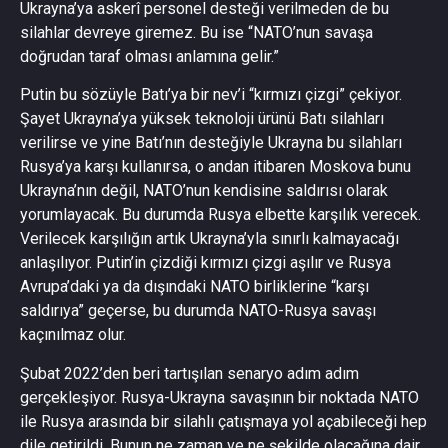
Ukrayna’ya askerî personel desteği verilmeden de bu
silahlar devreye giremez. Bu ise “NATO’nun savaşa
doğrudan taraf olması anlamına gelir.”
Putin bu sözüyle Batı’ya bir nev’i “kırmızı çizgi” çekiyor.
Şayet Ukrayna’ya yüksek teknoloji ürünü Batı silahları
verilirse ve yine Batı’nın desteğiyle Ukrayna bu silahları
Rusya’ya karşı kullanırsa, o andan itibaren Moskova bunu
Ukrayna’nın değil, NATO’nun kendisine saldırısı olarak
yorumlayacak. Bu durumda Rusya elbette karşılık verecek.
Verilecek karşılığın artık Ukrayna’yla sınırlı kalmayacağı
anlaşılıyor. Putin’in çizdiği kırmızı çizgi aşılır ve Rusya
Avrupa’daki ya da dışındaki NATO birliklerine “karşı
saldırıya” geçerse, bu durumda NATO-Rusya savaşı
kaçınılmaz olur.
Şubat 2022’den beri tartışılan senaryo adım adım
gerçekleşiyor. Rusya-Ukrayna savaşının bir noktada NATO
ile Rusya arasında bir silahlı çatışmaya yol açabileceği hep
dile getirildi. Bunun ne zaman ve ne şekilde olacağına dair