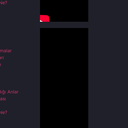
 Ne?
şmalar
rı
ı
dığı Anlar
ası
 Ne?