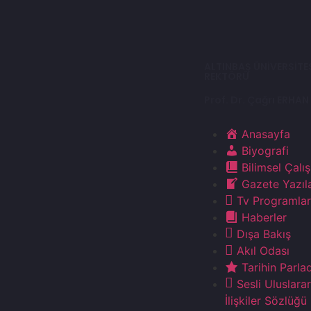
ALTINBAŞ ÜNİVERSİTE
REKTÖRÜ
Prof. Dr. Çağrı ERHAN
Anasayfa
Biyografi
Bilimsel Çalı
Gazete Yazıla
Tv Programlar
Haberler
Dışa Bakış
Akıl Odası
Tarihin Parla
Sesli Uluslarar
İlişkiler Sözlüğü