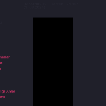
Habertürk TV – Gerçek Fikri Ne?
(31.08.2024)
Sİ
şmalar
rı
ı
dığı Anlar
ası