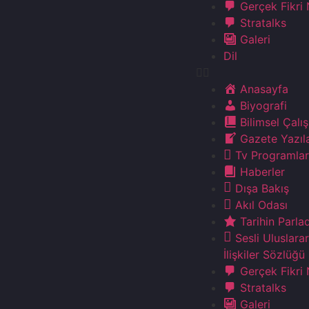
Gerçek Fikri
Stratalks
Galeri
Dil
Anasayfa
Biyografi
Bilimsel Çalı
Gazete Yazıla
Tv Programlar
Haberler
Dışa Bakış
Akıl Odası
Tarihin Parla
Sesli Uluslarar
İlişkiler Sözlüğü
Gerçek Fikri
Stratalks
Galeri